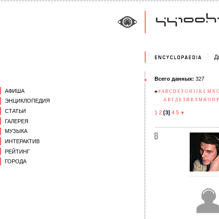
Д
Всего данных:
327
АФИША
#
A
B
C
D
E
F
G
H
I
J
K
L
M
N
А
В
Г
Д
Е
З
И
К
Л
М
Н
О
П
Р
ЭНЦИКЛОПЕДИЯ
СТАТЬИ
1
2
[3]
4
5
ГАЛЕРЕЯ
МУЗЫКА
ИНТЕРАКТИВ
РЕЙТИНГ
ГОРОДА