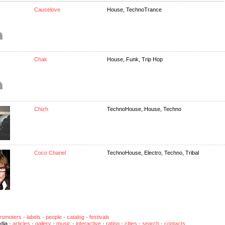
Causelove
House, TechnoTrance
Chak
House, Funk, Trip Hop
Chizh
TechnoHouse, House, Techno
Coco Chanel
TechnoHouse, Electro, Techno, Tribal
romoters
·
labels
·
people
·
catalog
·
festivals
dia
·
articles
·
gallery
·
music
·
interactive
·
rating
·
cities
·
search
·
contacts