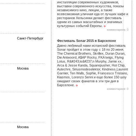
инсталляции современных художников,
выставки современного искусства, показы
независимого кино, лекции, а также
всевозможная уличная еда от лучших кафе и
ресторанов Хельсинки делает фестиваль
одним из самых масштабных и значимых
культурных событий Европы.
комментариев: 0
Санкт-Петербург
Фестиваль Sonar 2015 в Барселоне
Давно любимый нами испанский фестиваль
Sonar пройдет в этом году с 18 по 20 июня.
The Chemical Brothers, Skrillex, Duran Duran,
Die Antwoord, A$AP Rocky, FKA twigs, Flying
Lotus, R&#243;is&#237;n Murphy, Jamie xx,
Arca & Jesse Kanda, Squarepusher, Hot Chip,
Москва
Autechre, Siriusmodeselektor, Kindness,Laurent
Garnier, Ten Walls, Sophie, Francesco Tristano,
Kiasmos, Lorenzo Senni и еще более 150 шоу
ожидают своих фанатов в эти три дня в
Барселоне.
комментариев: 0
Москва