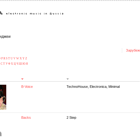
иджеи
Зарубеж
O
P
R
S
T
U
V
W
X
Y
Z
С
Т
У
Ф
Х
Ц
Ч
Ш
Ю
Я
B-Voice
TechnoHouse, Electronica, Minimal
Backs
2 Step