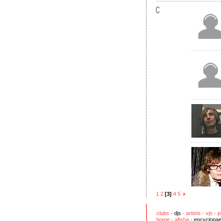
1
2
[3]
4
5
clubs
·
djs
·
artists
·
vjs
·
p
home
·
afisha
·
encyclopae