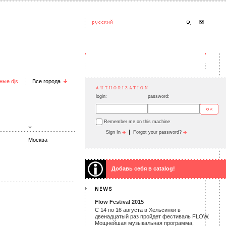
ные djs
Все города
AUTHORIZATION
login:
password:
Remember me on this machine
|
Sign In
Forgot your password?
Москва
Добавь себя в catalog!
Flow Festival 2015
С 14 по 16 августа в Хельсинки в
двенадцатый раз пройдет фестиваль FLOW.
Мощнейшая музыкальная программа,