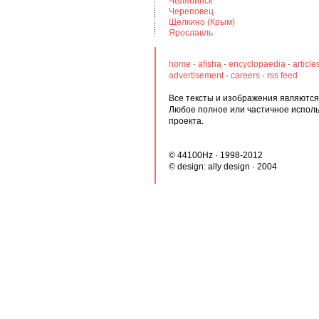
Челябинск
Череповец
Щелкино (Крым)
Ярославль
home
·
afisha
·
encyclopaedia
·
article
advertisement
·
careers
·
rss feed
Все тексты и изображения являются 
Любое полное или частичное испол
проекта.
© 44100Hz · 1998-2012
© design:
ally design
· 2004