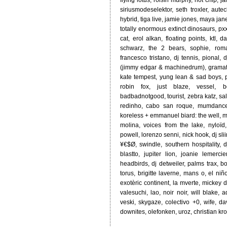
flying lotus, róisín murphy, hot chip, 
siriusmodeselektor, seth troxler, autec
hybrid, tiga live, jamie jones, maya jan
totally enormous extinct dinosaurs, px
cat, erol alkan, floating points, ktl, 
schwarz, the 2 bears, sophie, roman
francesco tristano, dj tennis, pional, d
(jimmy edgar & machinedrum), gramati
kate tempest, yung lean & sad boys, 
robin fox, just blaze, vessel, 
badbadnotgood, tourist, zebra katz, sal
redinho, cabo san roque, mumdance &
koreless + emmanuel biard: the well, m
molina, voices from the lake, nyloïd,
powell, lorenzo senni, nick hook, dj sli
¥€$Ø, swindle, southern hospitality, dj
blastto, jupiter lion, joanie lemerci
headbirds, dj detweiler, palms trax, bo
torus, brigitte laverne, mans o, el niñ
exotèric continent, la mverte, mickey d
valesuchi, lao, noir noir, will blake,
veski, skygaze, colectivo +0, wife, d
downites, olefonken, uroz, christian kr