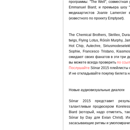
программы: "The Well", совместная
Emmanuel Biard; и премьера шоу "B
медиаартистов Joanie Lamercier
(известного по проекту Emptyset).
The Chemical Brothers, Skrillex, Du
twigs, Flying Lotus, Róisín Murphy, J
Hot Chip, Autechre, Siriusmodeselekt
Sophie, Francesco Tristano, Kiasm
ожидают своих фанатов в эти три 
вы можете всегда проверить
по ссыл
Послушайте
Sónar 2015 плейлисты 
И не откладывайте покупку билета 
Новые аудиовизуальные диалоги
Sónar 2015 представит резул
талантливыи продюсером Koreles
Biard (который, надо отметить, т
Sónar by Day для Evian Christ). 
засасывающие ритмы и умопомрачит