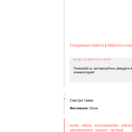
Следующая новость
|
Обратно к спи
ВАШ КОММЕНТАРИЙ
Пожалуйста, авторизуйтесь [введите в
комментария!
Смотри также
Фестивали:
Sonar
home
·
afisha
·
encyclopaedia
·
article
advertisement
·
careers
·
rss feed