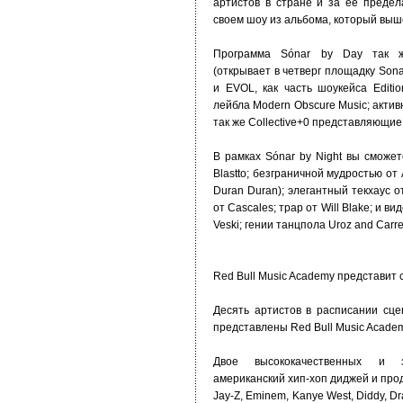
артистов в стране и за ее преде
своем шоу из альбома, который выш
Программа Sónar by Day так ж
(открывает в четверг площадку Sona
и EVOL, как часть шоукейса Editi
лейбла Modern Obscure Music; актив
так же Collective+0 представляющие
В рамках Sónar by Night вы сможе
Blastto; безграничной мудростью от
Duran Duran); элегантный текхаус 
от Cascales; трар от Will Blake; и вид
Veski; гении танцпола Uroz and Carre
Red Bull Music Academy представит
Десять артистов в расписании сц
представлены Red Bull Music Academ
Двое высококачественных и з
американский хип-хоп диджей и прод
Jay-Z, Eminem, Kanye West, Diddy, D