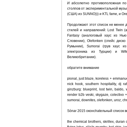
И абсолютно противоположная по 
столпов от экспериментальной музыки
(США) из SUNNO))) и KTL fame, и Ore
Продолжают этот список не менее 
стилей и направлений: Lost Twin (
Fantasy (аналоговый хаус из Нью 
Словении), Olefonken (спейс диско
Румынии), Sumorai (грув хаус и
электроника из Турции) и Wif
Великобритании).
обратите внимание
pional, just blaze, koreless + emmanue
nick hook, southern hospitality, dj ra
ginzburg: blueprint, lost twin, baldo, 
render b2b veski, skygaze, colectivo +
sumorai, downites, olefonken, uroz, chr
Sónar 2015 оконchatельный список 
the chemical brothers, skrillex, duran 