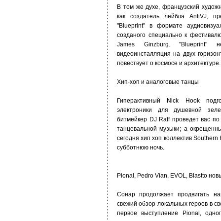
В том же духе, французский художн
как создатель лейбла AntiVJ, п
"Blueprint" в формате аудиовизу
созданого специально к фестивал
James Ginzburg. "Blueprint"
видеоинсталляция на двух горизон
повествует о космосе и архитектуре.
Хип-хоп и аналоговые танцы
Гиперактивный Nick Hook подго
электроники для душевной зелен
битмейкер DJ Raff проведет вас п
танцевальной музыки; а окрещенн
сегодня хип хоп коллектив Southern H
субботнюю ночь.
Pional, Pedro Vian, EVOL, Blastto н
Сонар продолжает продвигать на
свежий обзор локальных героев в 
первое выступление Pional, одн