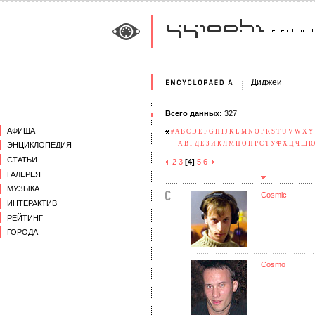
Диджеи
Всего данных:
327
АФИША
#
A
B
C
D
E
F
G
H
I
J
K
L
M
N
O
P
R
S
T
U
V
W
X
Y
А
В
Г
Д
Е
З
И
К
Л
М
Н
О
П
Р
С
Т
У
Ф
Х
Ц
Ч
Ш
Ю
ЭНЦИКЛОПЕДИЯ
СТАТЬИ
2
3
[4]
5
6
ГАЛЕРЕЯ
МУЗЫКА
Cosmic
ИНТЕРАКТИВ
РЕЙТИНГ
ГОРОДА
Cosmo