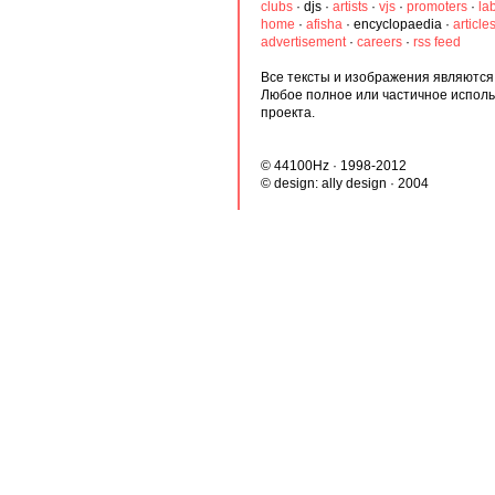
clubs
·
djs
·
artists
·
vjs
·
promoters
·
la
home
·
afisha
·
encyclopaedia
·
article
advertisement
·
careers
·
rss feed
Все тексты и изображения являются 
Любое полное или частичное испол
проекта.
© 44100Hz · 1998-2012
© design:
ally design
· 2004