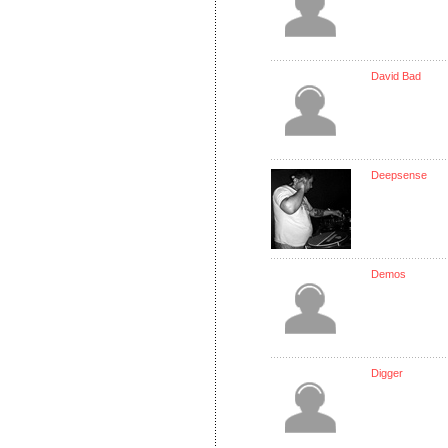
David Bad
Deepsense
Demos
Digger