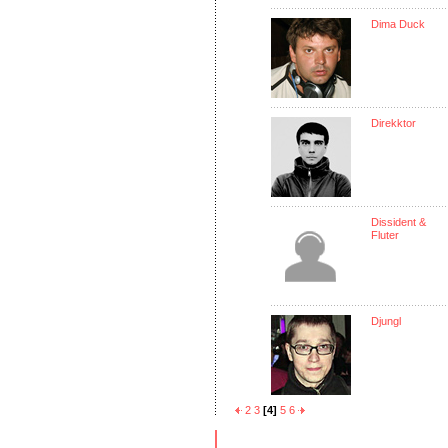
Dima Duck
Direkktor
Dissident &
Fluter
Djungl
2
3
[4]
5
6