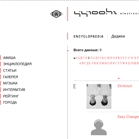
Диджеи
Всего данных:
9
АФИША
#
A
B
C
D
E
F
G
H
I
J
K
L
M
N
O
P
R
S
T
U
V
W
X
Y
А
В
Г
Д
Е
З
И
К
Л
М
Н
О
П
Р
С
Т
У
Ф
Х
Ц
Ч
Ш
ЭНЦИКЛОПЕДИЯ
СТАТЬИ
ГАЛЕРЕЯ
МУЗЫКА
E!t+Kmch
ИНТЕРАКТИВ
РЕЙТИНГ
ГОРОДА
Easy Change