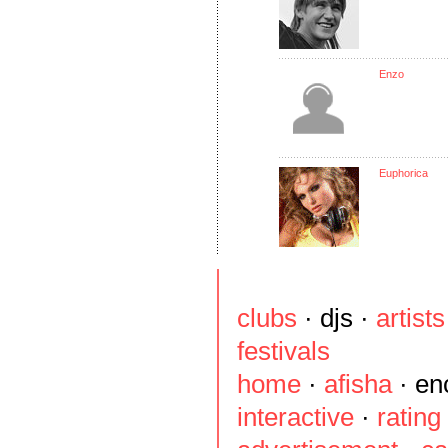
Enzo
Euphoriсa
clubs
·
djs
·
artists
festivals
home
·
afisha
·
en
interactive
·
rating