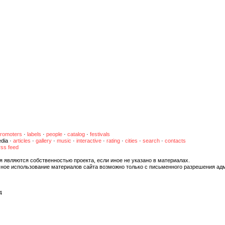
romoters
·
labels
·
people
·
catalog
·
festivals
dia
·
articles
·
gallery
·
music
·
interactive
·
rating
·
cities
·
search
·
contacts
rss feed
я являются собственностью проекта, если иное не указано в материалах.
чное использование материалов сайта возможно только с письменного разрешения ад
4