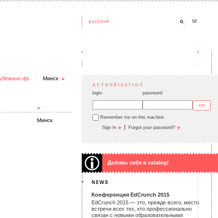
убежные djs
Минск
AUTHORIZATION
login:
password:
Remember me on this machine
Минск
|
Sign In
Forgot your password?
Добавь себя в catalog!
Конференция EdCrunch 2015
EdCrunch 2015 — это, прежде всего, место
встречи всех тех, кто профессионально
связан с новыми образовательными