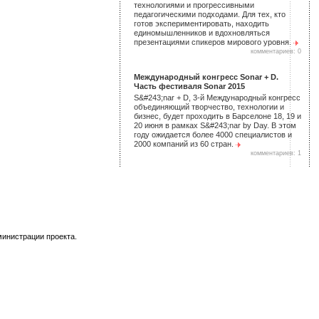
технологиями и прогрессивными
педагогическими подходами. Для тех, кто
готов экспериментировать, находить
единомышленников и вдохновляться
презентациями спикеров мирового уровня.
комментариев: 0
Международный конгресс Sonar + D.
Часть фестиваля Sonar 2015
S&#243;nar + D, 3-й Международный конгресс
объединяющий творчество, технологии и
бизнес, будет проходить в Барселоне 18, 19 и
20 июня в рамках S&#243;nar by Day. В этом
году ожидается более 4000 специалистов и
2000 компаний из 60 стран.
комментариев: 1
министрации проекта.