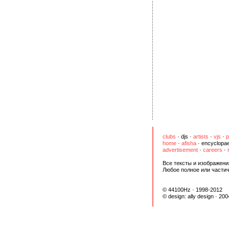
clubs
·
djs
·
artists
·
vjs
·
p
home
·
afisha
·
encyclopae
advertisement
·
careers
·
Все тексты и изображени
Любое полное или части
© 44100Hz · 1998-2012
© design:
ally design
· 200