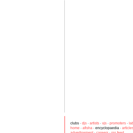
clubs
·
djs
·
artists
·
vjs
·
promoters
·
la
home
·
afisha
·
encyclopaedia
·
article
advertisement
·
careers
·
rss feed