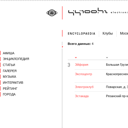
Клубы
Моск
Всего данных:
4
АФИША
ЭНЦИКЛОПЕДИЯ
Эйфория
Большая Грузин
СТАТЬИ
ГАЛЕРЕЯ
Экспоцентр
Краснопресненс
МУЗЫКА
ИНТЕРАКТИВ
Электроклуб
Поварская, д. 
РЕЙТИНГ
ГОРОДА
Эстакада
Рязанский пр-к