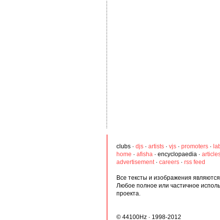
clubs
·
djs
·
artists
·
vjs
·
promoters
·
la
home
·
afisha
·
encyclopaedia
·
article
advertisement
·
careers
·
rss feed
Все тексты и изображения являются 
Любое полное или частичное испол
проекта.
© 44100Hz · 1998-2012