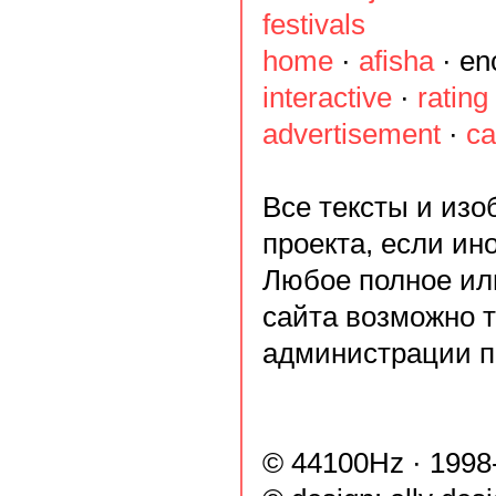
festivals
home
·
afisha
·
en
interactive
·
rating
advertisement
·
ca
Все тексты и из
проекта, если ин
Любое полное ил
сайта возможно 
администрации п
© 44100Hz · 1998