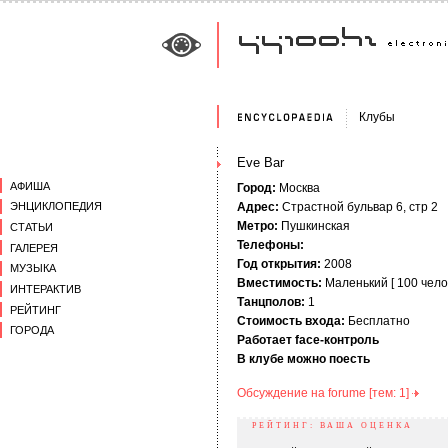
Клубы
Eve Bar
АФИША
Город:
Москва
Адрес:
Страстной бульвар 6, стр 2
ЭНЦИКЛОПЕДИЯ
Метро:
Пушкинская
СТАТЬИ
Телефоны:
ГАЛЕРЕЯ
Год открытия:
2008
МУЗЫКА
Вместимость:
Маленький [ 100 челов
ИНТЕРАКТИВ
Танцполов:
1
РЕЙТИНГ
Стоимость входа:
Бесплатно
ГОРОДА
Работает face-контроль
В клубе можно поесть
Обсуждение на forumе [тем: 1]
РЕЙТИНГ: ВАША ОЦЕНКА