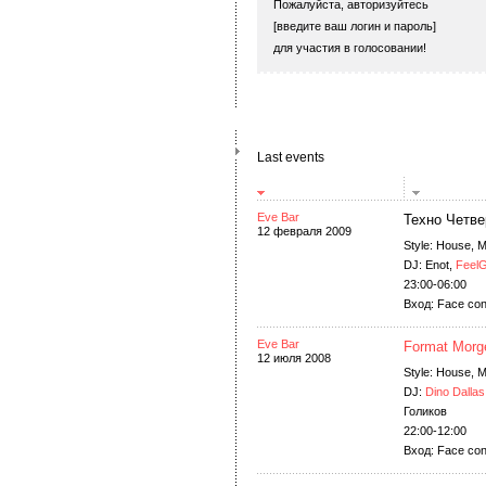
Пожалуйста, авторизуйтесь
[введите ваш логин и пароль]
для участия в голосовании!
Last events
Eve Bar
Техно Четве
12 февраля 2009
Style: House, 
DJ: Enot,
Feel
23:00-06:00
Вход: Face con
Eve Bar
Format Morg
12 июля 2008
Style: House, 
DJ:
Dino Dallas
Голиков
22:00-12:00
Вход: Face con