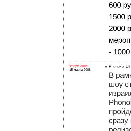
600 ру
1500 р
2000 р
мероп
- 1000
Форум Холл
Phonokol Ult
15 марта 2008
В рам
шоу с
израи
Phono
пройд
сразу
релиз