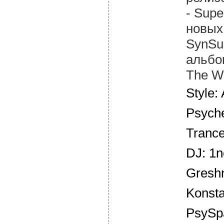
- Supe
новых 
SynSun
альбо
The Wo
Style:
Psyche
Tranc
DJ: 1
Greshn
Konsta
PsySp