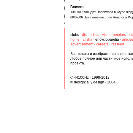
Галерея:
14/11/09 Концерт Underworld в клубе Фо
08/07/06 Выступление Juno Reactor в Ф
clubs
·
djs
·
artists
·
vjs
·
promoters
·
la
home
·
afisha
·
encyclopaedia
·
article
advertisement
·
careers
·
rss feed
Все тексты и изображения являются 
Любое полное или частичное испол
проекта.
© 44100Hz · 1998-2012
© design:
ally design
· 2004