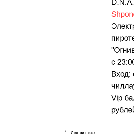
D.N.A.
Shpon
Элект
пирот
"Огни
с 23:0
Вход: 
чилла
Vip ба
рубле
Смотри также