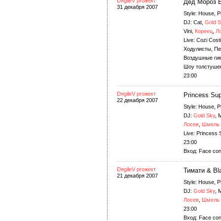
DяgileV proжект
Дед Мороз Е
31 декабря 2007
Style: House, 
DJ: Cat,
Gold S
Vini,
Кореец
,
Л
Live: Cozi Costi
Ходулисты, Пе
Воздушные ги
Шоу толстушек
23:00
DяgileV proжект
Princess Sup
22 декабря 2007
Style: House, 
DJ:
Gold Sky
, 
Лосев
,
Шмель
Live: Princess 
23:00
Вход: Face con
DяgileV proжект
Тимати & Bl
21 декабря 2007
Style: House, 
DJ:
Gold Sky
, 
Лосев
,
Шмель
23:00
Вход: Face con