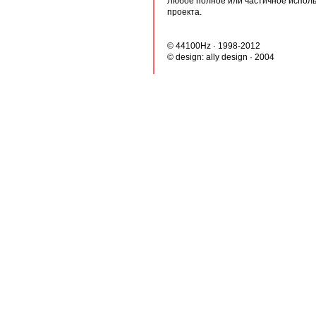
Любое полное или частичное испол
проекта.
© 44100Hz · 1998-2012
© design:
ally design
· 2004