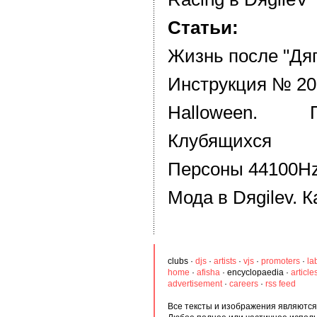
Статьи:
Жизнь после "Дя
Инструкция № 20
Halloween. 
Клубящихся
Персоны 44100Hz
Мода в Dяgilev. К
clubs
·
djs
·
artists
·
vjs
·
promoters
·
la
home
·
afisha
·
encyclopaedia
·
article
advertisement
·
careers
·
rss feed
Все тексты и изображения являются 