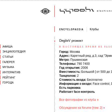
Клубы
DяgileV proжект
АФИША
В НАСТОЯЩЕЕ ВРЕМЯ НЕ РАБ
Город:
Москва
ЭНЦИКЛОПЕДИЯ
Адрес:
Каретный ряд, д.3, сад "Эрм
СТАТЬИ
Метро:
Пушкинская
ГАЛЕРЕЯ
Телефоны:
790 7400
МУЗЫКА
Год открытия:
2006
Вместимость:
Большой [ от 500 до 1
ИНТЕРАКТИВ
Танцполов:
2
РЕЙТИНГ
Стоимость входа:
Бесплатно
ГОРОДА
Информация о входе:
Face control,
Есть парковка
Работает face-контроль
Все фотографии из клуба
Обсуждение на forumе [тем: 2]