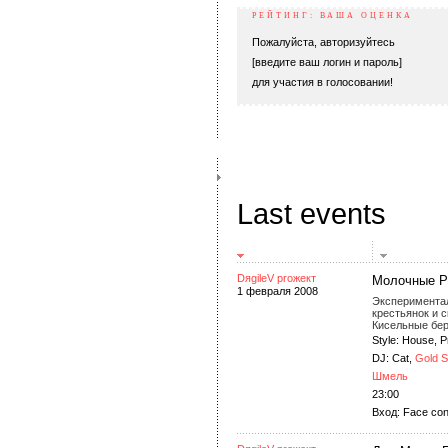
РЕЙТИНГ: ВАША ОЦЕНКА
Пожалуйста, авторизуйтесь
[введите ваш логин и пароль]
для участия в голосовании!
Last events
DяgileV proжект
Молочные Р
1 февраля 2008
Эксперимента
крестьянок и 
Кисельные бер
Style: House, 
DJ: Cat,
Gold S
Шмель
23:00
Вход: Face con