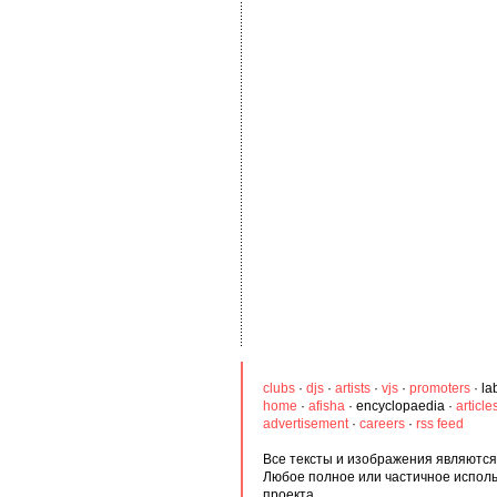
clubs
·
djs
·
artists
·
vjs
·
promoters
·
la
home
·
afisha
·
encyclopaedia
·
article
advertisement
·
careers
·
rss feed
Все тексты и изображения являются 
Любое полное или частичное испол
проекта.