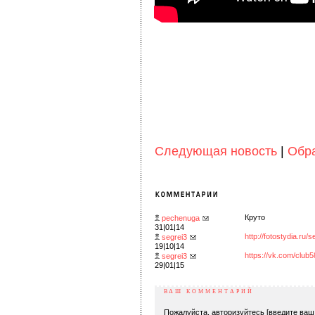
Следующая новость
|
Обра
Круто
pechenuga
31|01|14
http://fotostydia.ru
segrei3
19|10|14
https://vk.com/club
segrei3
29|01|15
ВАШ КОММЕНТАРИЙ
Пожалуйста, авторизуйтесь [введите ваш 