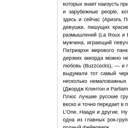
которых знает наизусть п
и зарубежные people, к
здесь и сейчас (Ариэль П
девушки, пишущих краси
размышлений (La Roux и B
мужчина, играющий певуч
Патриархи мирового панк
дерзких аккорда можно не
любовь (Buzzcocks), — и 
выдумали тот самый чер
несколько немаловажных
(Джордж Клинтон и Parliame
Плюс лучшие русские гру
веско и точно передает в п
L’One, Наадя и другие. Н
одна из главных рок-гру
полный фейерверк.