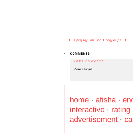
Предыдущая
Все
Следующая
YOUR COMMENT
Please login!
home
·
afisha
·
en
interactive
·
rating
advertisement
·
ca