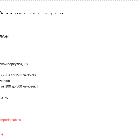
лубы
кой переулок, 18
6-79: +7-915-174-35-93
уточно
от 100 до 500 человек ]
латно
ь
emporioclub.ru
а