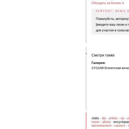
Обсудить на forumе
РЕЙТИНГ: ВАША 
Пожалуйста, авторизу
[введите ваш логин и 
для участия в голосов
Смотри также
Галерея:
27/12/08 Египетская вече
clubs
·
djs
·
artists
·
vjs
·
p
home
·
afisha
·
encyclopae
advertisement
·
careers
·