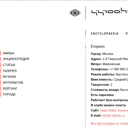
К
Emporio
АФИША
Город:
Москва
Адрес:
1-й Тверской-Ямс
ЭНЦИКЛОПЕДИЯ
Метро:
Маяковская
СТАТЬИ
Телефоны:
+7 495 999-2
ГАЛЕРЕЯ
Режим работы:
Круглос
МУЗЫКА
Вместимость:
Средний [ 
ИНТЕРАКТИВ
Танцполов:
2
РЕЙТИНГ
Стоимость входа:
Бесп
ГОРОДА
Есть парковка
Работает face-контрол
В клубе можно поесть
Сайт:
https://https://www.
E-mail:
info@cafemio.ru
Все фотографии из клуб