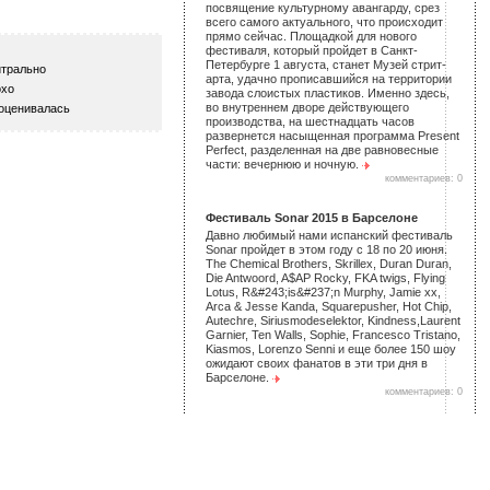
посвящение культурному авангарду, срез
всего самого актуального, что происходит
прямо сейчас. Площадкой для нового
фестиваля, который пройдет в Санкт-
Петербурге 1 августа, станет Музей стрит-
трально
арта, удачно прописавшийся на территории
хо
завода слоистых пластиков. Именно здесь,
во внутреннем дворе действующего
оценивалась
производства, на шестнадцать часов
развернется насыщенная программа Present
Perfect, разделенная на две равновесные
части: вечернюю и ночную.
комментариев: 0
Фестиваль Sonar 2015 в Барселоне
Давно любимый нами испанский фестиваль
Sonar пройдет в этом году с 18 по 20 июня.
The Chemical Brothers, Skrillex, Duran Duran,
Die Antwoord, A$AP Rocky, FKA twigs, Flying
Lotus, R&#243;is&#237;n Murphy, Jamie xx,
Arca & Jesse Kanda, Squarepusher, Hot Chip,
Autechre, Siriusmodeselektor, Kindness,Laurent
Garnier, Ten Walls, Sophie, Francesco Tristano,
Kiasmos, Lorenzo Senni и еще более 150 шоу
ожидают своих фанатов в эти три дня в
Барселоне.
комментариев: 0