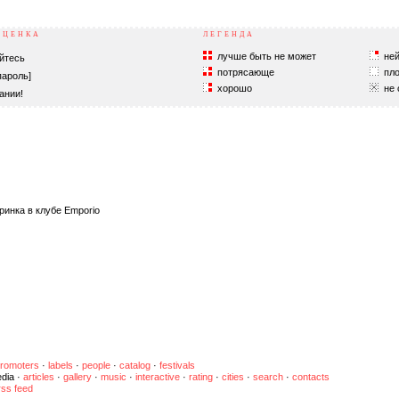
ОЦЕНКА
ЛЕГЕНДА
лучше быть не может
ней
йтесь
потрясающе
пло
пароль]
хорошо
не 
ании!
ринка в клубе Emporio
romoters
·
labels
·
people
·
catalog
·
festivals
dia
·
articles
·
gallery
·
music
·
interactive
·
rating
·
cities
·
search
·
contacts
rss feed