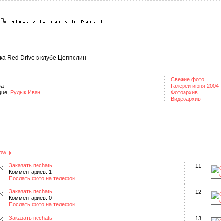
ка Red Drive в клубе Цеппелин
Свежие фото
ва
Галереи июня 2004
ique,
Рудык Иван
Фотоархив
Видеоархив
how
Заказать пеchatь
11
Комментариев: 1
Послать фото на телефон
Заказать пеchatь
12
Комментариев: 0
Послать фото на телефон
Заказать пеchatь
13