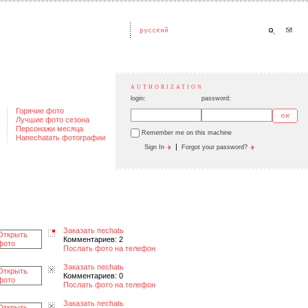
AUTHORIZATION
login:
password:
Горячие фото
Лучшие фото сезона
Персонажи месяца
Remember me on this machine
Напеchatать фотографии
|
Sign In
Forgot your password?
Заказать пеchatь
Комментариев: 2
Послать фото на телефон
Заказать пеchatь
Комментариев: 0
Послать фото на телефон
Заказать пеchatь