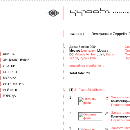
Вечеринка в Zeppelin.
Дата:
5 июня 2004
Св
Место:
Цеппелин
, Москва
Гал
АФИША
DJ:
Arkady Air
,
Fish
, Jeff,
Katrin
Фо
Vesna
,
Рудык Иван
Ви
ЭНЦИКЛОПЕДИЯ
подробнее о событии
СТАТЬИ
ГАЛЕРЕЯ
Total foto:
29
МУЗЫКА
ИНТЕРАКТИВ
[1]
2
Flash SlideShow
РЕЙТИНГ
ГОРОДА
Заказать пе
1
Комментарие
Послать фот
Заказать пе
2
Комментарие
Послать фот
Заказать пе
3