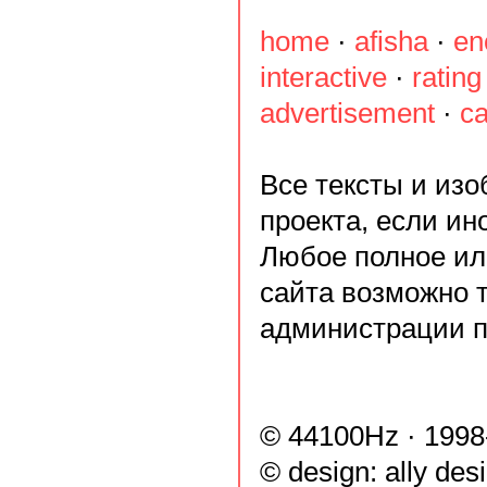
home
·
afisha
·
en
interactive
·
rating
advertisement
·
ca
Все тексты и из
проекта, если ин
Любое полное ил
сайта возможно 
администрации п
© 44100Hz · 1998
© design:
ally des