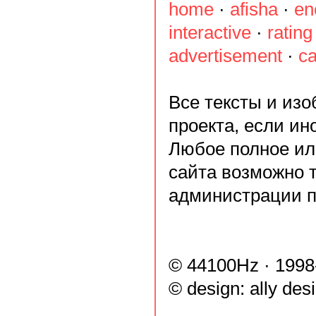
home
·
afisha
·
en
interactive
·
rating
advertisement
·
ca
Все тексты и из
проекта, если ин
Любое полное ил
сайта возможно 
администрации п
© 44100Hz · 1998
© design:
ally des