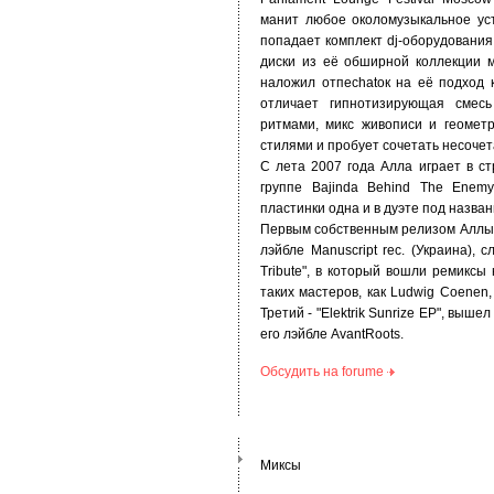
манит любое околомузыкальное ус
попадает комплект dj-оборудования
диски из её обширной коллекции 
наложил отпеchatок на её подход 
отличает гипнотизирующая смес
ритмами, микс живописи и геомет
стилями и пробует сочетать несоче
С лета 2007 года Алла играет в 
группе Bajinda Behind The Enemy
пластинки одна и в дуэте под назван
Первым собственным релизом Аллы с
лэйбле Manuscript rec. (Украина),
Tribute", в который вошли ремиксы
таких мастеров, как Ludwig Coenen,
Третий - "Elektrik Sunrize EP", вышел
его лэйбле AvantRoots.
Обсудить на forumе
Миксы