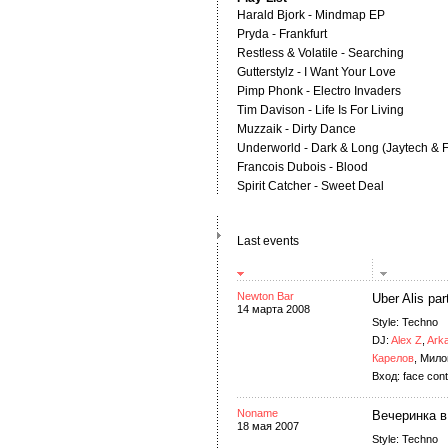
Harald Bjork - Mindmap EP
Pryda - Frankfurt
Restless & Volatile - Searching
Gutterstylz - I Want Your Love
Pimp Phonk - Electro Invaders
Tim Davison - Life Is For Living
Muzzaik - Dirty Dance
Underworld - Dark & Long (Jaytech & 
Francois Dubois - Blood
Spirit Catcher - Sweet Deal
Last events
Newton Bar
Uber Alis part
14 марта 2008
Style: Techno
DJ:
Alex Z
,
Arka
Карелов
, Мил
Вход: face contr
Noname
Вечеринка в 
18 мая 2007
Style: Techno