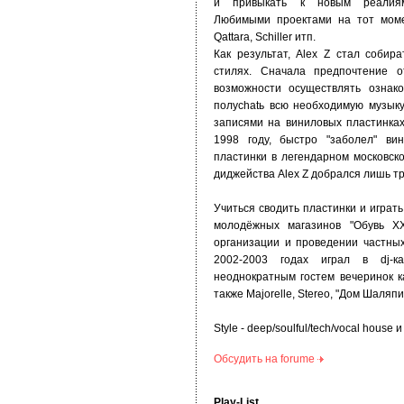
и привыкать к новым реалия
Любимыми проектами на тот момен
Qattara, Schiller итп.
Как результат, Alex Z стал соби
стилях. Сначала предпочтение о
возможности осуществлять ознак
полуchatь всю необходимую музыку 
записями на виниловых пластинка
1998 году, быстро "заболел" ви
пластинки в легендарном московск
диджейства Alex Z добрался лишь тр
Учиться сводить пластинки и играть
молодёжных магазинов "Обувь XX
организации и проведении частны
2002-2003 годах играл в dj-к
неоднократным гостем вечеринок ка
также Majorelle, Stereo, "Дом Шаляпин
Style - deep/soulful/tech/vocal hous
Обсудить на forumе
Play-List