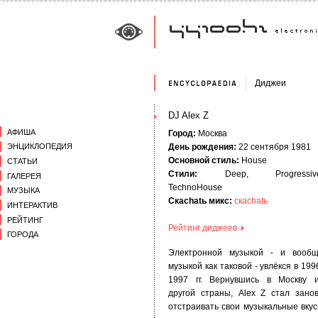
Диджеи
DJ Alex Z
АФИША
Город:
Москва
День рождения:
22 сентября 1981
ЭНЦИКЛОПЕДИЯ
Основной стиль:
House
СТАТЬИ
Стили:
Deep, Progressive
ГАЛЕРЕЯ
TechnoHouse
МУЗЫКА
Скаchatь микс:
скаchatь
ИНТЕРАКТИВ
РЕЙТИНГ
Рейтинг диджеев
ГОРОДА
Электронной музыкой - и вооб
музыкой как таковой - увлёкся в 199
1997 гг. Вернувшись в Москву 
другой страны, Alex Z стал зано
отстраивать свои музыкальные вку