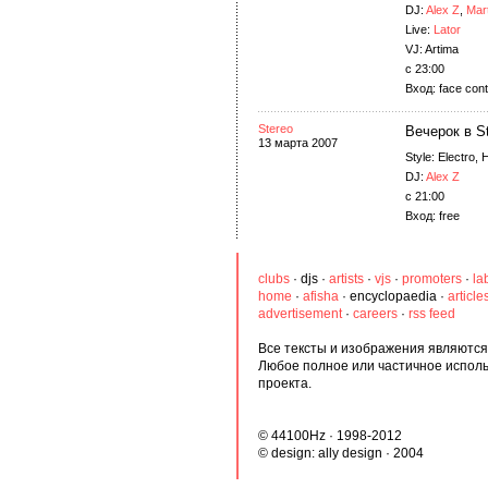
DJ:
Alex Z
,
Mar
Live:
Lator
VJ: Artima
с 23:00
Вход: face cont
Stereo
Вечерок в S
13 марта 2007
Style: Electro,
DJ:
Alex Z
c 21:00
Вход: free
clubs
·
djs
·
artists
·
vjs
·
promoters
·
la
home
·
afisha
·
encyclopaedia
·
article
advertisement
·
careers
·
rss feed
Все тексты и изображения являются 
Любое полное или частичное испол
проекта.
© 44100Hz · 1998-2012
© design:
ally design
· 2004