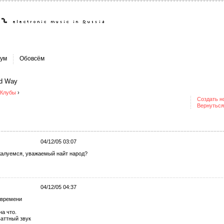
ум
Обовсём
d Way
Клубы
›
Создать н
Вернуться
04/12/05 03:07
ожалуемся, уважаемый найт народ?
04/12/05 04:37
 времени
на что.
ваттный звук