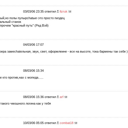
03/03/06 23:35 ответил
fizruk
ный,но полы пупырchatые-это просто пиздец
альный станок
 прочем "красный путь" (Ред Вэй)
04/03/06 17:07
ера замеchatельная, звук, свет, оформлеине - все на высоте, тока бармены так себе )
08/03/06 15:34
 кто против,нах с мопеда......
08/03/06 15:36 ответил
arf
т такого чмошного логина как у тебя
10/03/06 05:05 ответил
combat18