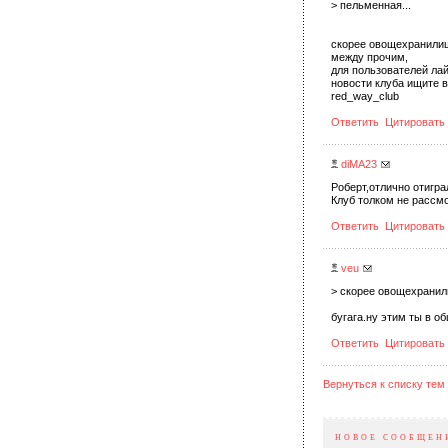
> пельменная...
скорее овощехранили
между прочим,
для пользователей ла
новости клуба ищите 
red_way_club
Ответить
Цитировать
diMA23
Роберт,отлично отиграл
Клуб толком не рассмо
Ответить
Цитировать
veu
> скорее овощехранил
бугага.ну этим ты в об
Ответить
Цитировать
Вернуться к списку тем
НОВОЕ СООБЩЕН