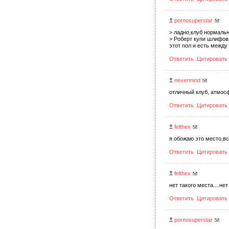
pornosuperstar
> ладно,клуб нормаль
> Роберт купи шлифов
этот пол и есть между
Ответить
Цитировать
nevermind
отличный клуб, атмосф
Ответить
Цитировать
felthex
я обожаю это место,все
Ответить
Цитировать
felthex
нет такого места....не
Ответить
Цитировать
pornosuperstar