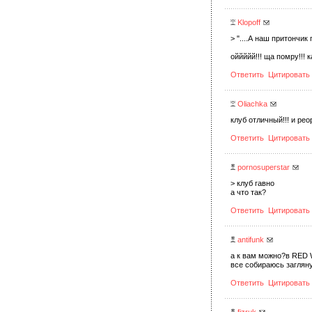
Klopoff
> "....А наш притончик 
оййййй!!! ща помру!!! ка
Ответить
Цитировать
Oliachka
клуб отличный!!! и peo
Ответить
Цитировать
pornosuperstar
> клуб гавно
а что так?
Ответить
Цитировать
antifunk
а к вам можно?в RED W
все собираюсь загляну
Ответить
Цитировать