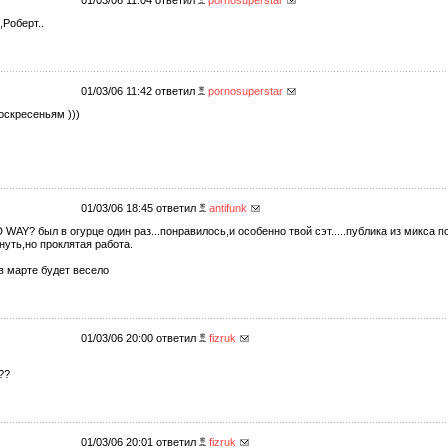
01/03/06 11:04 ответил
pornosuperstar
,Роберт..
01/03/06 11:42 ответил
pornosuperstar
оскресеньям )))
01/03/06 18:45 ответил
antifunk
WAY? был в огурце один раз...понравилось,и особенно твой сэт.....публика из микса по
нуть,но проклятая работа.
 в марте будет весело
01/03/06 20:00 ответил
fizruk
??
01/03/06 20:01 ответил
fizruk