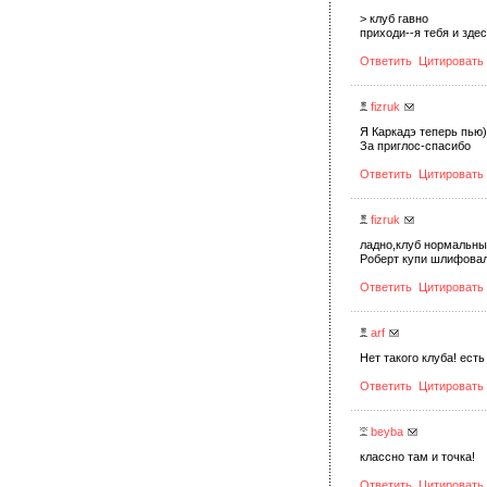
> клуб гавно
приходи--я тебя и зд
Ответить
Цитировать
fizruk
Я Каркадэ теперь пью)
За приглос-спасибо
Ответить
Цитировать
fizruk
ладно,клуб нормальны
Роберт купи шлифова
Ответить
Цитировать
arf
Нет такого клуба! ест
Ответить
Цитировать
beyba
классно там и точка!
Ответить
Цитировать