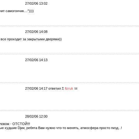
27/02/06 13:02
нит самогончик...."))))
27/02/06 14:08
 все проходит за закрытыми дверями))
27/02/06 14:13
27/02/06 14:17 ответил
fizruk
28/02/06 12:00
словом - ОТСТОЙ!!!
е худшие Djии, ребята Вам нужно что-то менять, атмосфера просто пизд...!