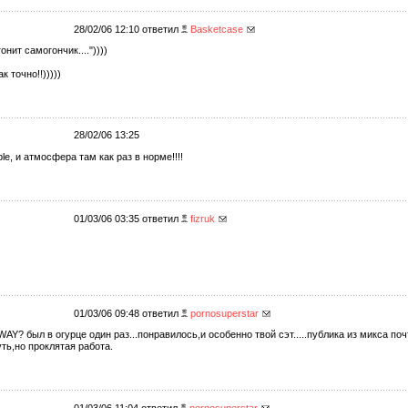
28/02/06 12:10 ответил
Basketcase
гонит самогончик...."))))
к точно!!)))))
28/02/06 13:25
ple, и атмосфера там как раз в норме!!!!
01/03/06 03:35 ответил
fizruk
01/03/06 09:48 ответил
pornosuperstar
AY? был в огурце один раз...понравилось,и особенно твой сэт.....публика из микса почт
ть,но проклятая работа.