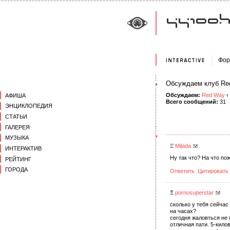
Фор
Обсуждаем клуб Re
Обсуждаем:
Red Way
‹
АФИША
Всего сообщений:
31
ЭНЦИКЛОПЕДИЯ
СТАТЬИ
ГАЛЕРЕЯ
МУЗЫКА
Milada
ИНТЕРАКТИВ
Ну так что? На что п
РЕЙТИНГ
ГОРОДА
Ответить
Цитировать
pornosuperstar
сколько у тебя сейчас
на часах?
сегодня жаловться не 
отличная пати. 5-кило