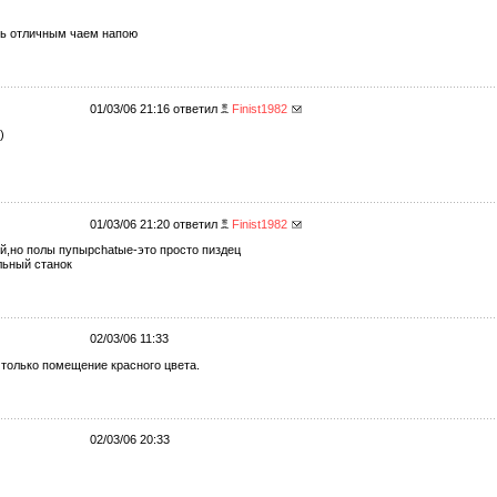
есь отличным чаем напою
01/03/06 21:16 ответил
Finist1982
)
01/03/06 21:20 ответил
Finist1982
й,но полы пупырchatые-это просто пиздец
льный станок
02/03/06 11:33
ь только помещение красного цвета.
02/03/06 20:33