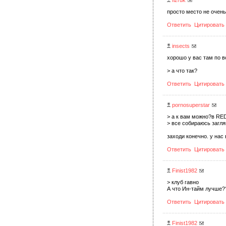
fizruk
просто место не очень
Ответить
Цитировать
insects
хорошо у вас там по в
> а что так?
Ответить
Цитировать
pornosuperstar
> а к вам можно?в RED 
> все собираюсь загля
заходи конечно. у нас
Ответить
Цитировать
Finist1982
> клуб гавно
А что Ин-тайм лучше?
Ответить
Цитировать
Finist1982