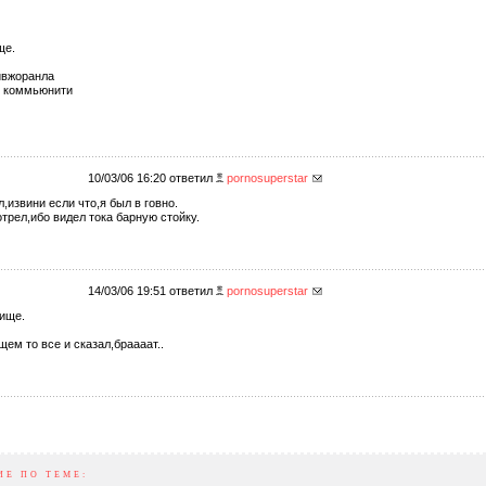
ще.
йвжоранла
в коммьюнити
10/03/06 16:20 ответил
pornosuperstar
,извини если что,я был в говно.
трел,ибо видел тока барную стойку.
14/03/06 19:51 ответил
pornosuperstar
ище.
щем то все и сказал,браааат..
ИЕ ПО ТЕМЕ: