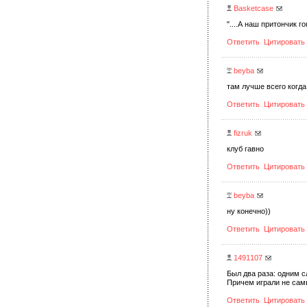
Basketcase
"....А наш притончик го
Ответить
Цитировать
beyba
там лучше всего когда
Ответить
Цитировать
fizruk
клуб гавно
Ответить
Цитировать
beyba
ну конечно))
Ответить
Цитировать
1491107
Был два раза: одним 
Причем играли не самы
Ответить
Цитировать