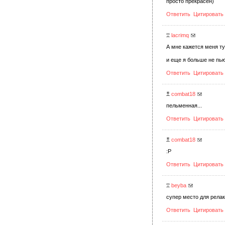
просто прекрасен)
Ответить
Цитировать
lacrimq
А мне кажется меня ту
и еще я больше не пью
Ответить
Цитировать
combat18
пельменная...
Ответить
Цитировать
combat18
:Р
Ответить
Цитировать
beyba
супер место для рела
Ответить
Цитировать