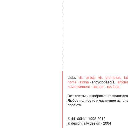
clubs
·
djs
·
artists
·
vjs
·
promoters
·
la
home
·
afisha
·
encyclopaedia
·
article
advertisement
·
careers
·
rss feed
Все тексты и изображения являются 
Любое полное или частичное испол
проекта.
© 44100Hz · 1998-2012
© design:
ally design
· 2004